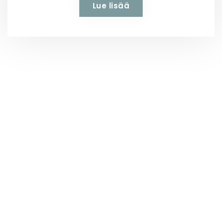
Lue lisää
VARAA AIKA
Varaa aika silmälääkärille
tai optikolle
Varaa aika helposti silmälääkärille tai optikolle
verkkoajanvarauksestamme. Mikäli et löydä
itsellesi sopivaa aikaa, soita asiakaspalveluumme
050 322 3489
. Optikkoliike Silmien Optiikan
ajanvaraukset osoitteesta
silmienoptiikka.fi