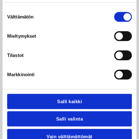
Kaikki palvelumme tuotetaan erinomaisella
Suostumuksen
ammattitaidolla, turvallisesti ja asiakasta kuunnellen.
Välttämätön
valinta
Nyt myös saatavilla laajat optikon palvelut optikkoliike
Silmien Optiikasta.
Mieltymykset
Silmälääkärin vastaanotto
Tilastot
Kiireellinen vastaanottoaika
Botox-hoidot
Silmien perusterveystarkastus
Markkinointi
Ilmainen silmäleikkauksen ennakkoarvio
Kaihileikkaus
Ikänäköleikkaus eli linssileikkaus
Salli kaikki
ICL-leikkaus
Yläluomileikkaus
Pienkirurgiset toimenpiteet
Jälkikaihin hoito
Salli valinta
Päivystys
Silmien Optiikka
Vain välttämättömät