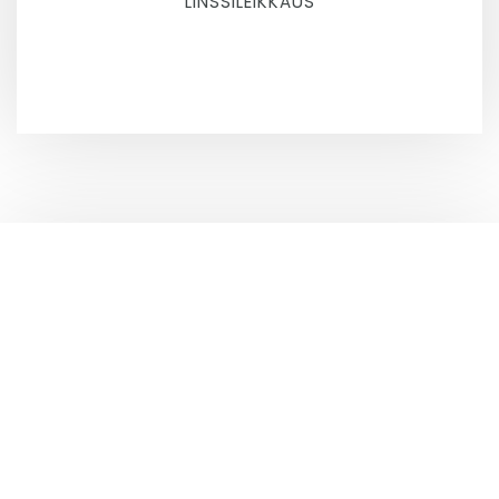
LINSSILEIKKAUS
MIETITKÖ SILMÄLEIKKAUSTA?
Katso ajankohtaiset
tarjoukset
Meillä silmäleikkausten hinnoittelu on valmiiksi hyvin
selkeää, eikä sinulle tule yllättäviä kustannuksia.
Haluamme lisäksi tarjota
silmäleikkausasiakkaillemme vaihtuvia etuisuuksia.