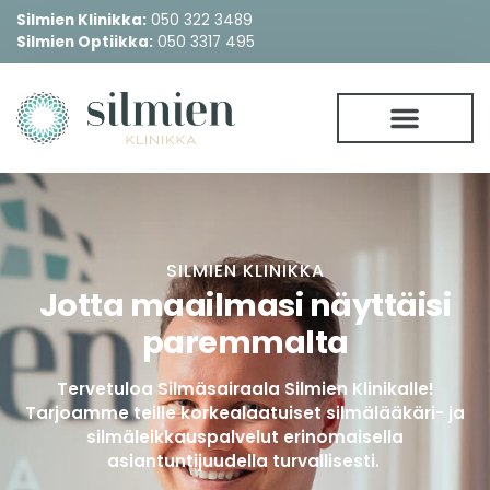
Silmien Klinikka:
050 322 3489
Silmien Optiikka:
050 3317 495
SILMIEN KLINIKKA
Jotta maailmasi näyttäisi
paremmalta
Tervetuloa Silmäsairaala Silmien Klinikalle!
Tarjoamme teille korkealaatuiset silmälääkäri- ja
silmäleikkauspalvelut erinomaisella
asiantuntijuudella turvallisesti.