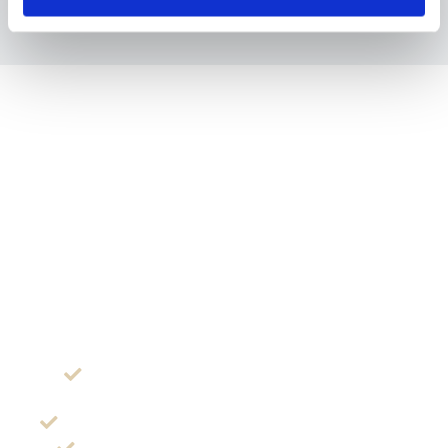
YHTEISTYÖSSÄ
Optikkoliike Silmien Optiikka
Olemme laajentaneet palveluitamme, ja olemme
perustaneet täyden palvelun optikkoliikkeen, Silmien
Optiikan. Optikkoliike tekee tiivistä yhteistyötä
silmälääkäreidemme kanssa. Optikkoliikkeestämme
löydät seuraava palvelut:
Monipuolisen valikoiman kehyksiä ja
aurinkolaseja
Erinomaiset premium tason linssiratkaisut