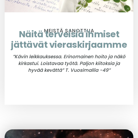
MEISTÄ SANOTTUA
Näitä terveisiä ihmiset
jättävät vieras­kirjaamme
”Kävin leikkauksessa. Erinomainen hoito ja näkö
kirkastui. Loistavaa työtä. Paljon kiitoksia ja
hyvää kevättä” T. Vuosimallia -49”