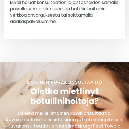
Mikäli haluat konsultaation ja pistoshoidon samalle
päivälle, varaa aika suoraan botuliinihoitoihin
verkkoajanvarauksesta tai soittamalla
asiakaspalveluumme.
ILMAINEN KUVAKONSULTAATIO
Oletko miettinyt
botuliinihoitoja?
Lähetä meille ilmainen kuvakonsultaatio.
Kuvakonsultaatio ei sido sinua jatkotoimenpiteisiin.
Kuvakonsultaatiot arvioi silmäkirurgi Petri Toivola.