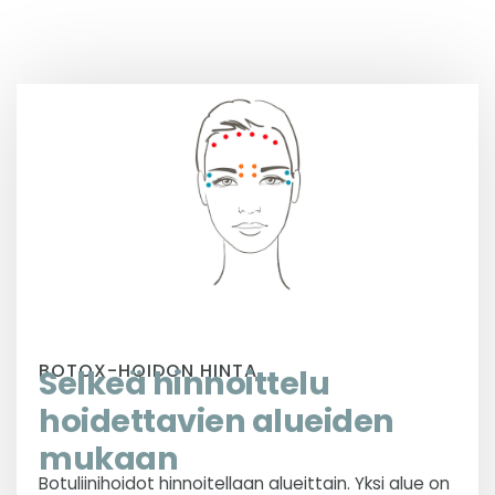
BOTOX-HOIDON HINTA
Selkeä hinnoittelu
hoidettavien alueiden
mukaan
Botuliinihoidot hinnoitellaan alueittain. Yksi alue on