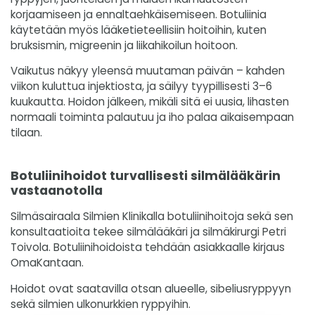
korjaamiseen ja ennaltaehkäisemiseen. Botuliinia
käytetään myös lääketieteellisiin hoitoihin, kuten
bruksismin, migreenin ja liikahikoilun hoitoon.
Vaikutus näkyy yleensä muutaman päivän – kahden
viikon kuluttua injektiosta, ja säilyy tyypillisesti 3–6
kuukautta. Hoidon jälkeen, mikäli sitä ei uusia, lihasten
normaali toiminta palautuu ja iho palaa aikaisempaan
tilaan.
Botuliinihoidot turvallisesti silmälääkärin
vastaanotolla
Silmäsairaala Silmien Klinikalla botuliinihoitoja sekä sen
konsultaatioita tekee silmälääkäri ja silmäkirurgi Petri
Toivola. Botuliinihoidoista tehdään asiakkaalle kirjaus
OmaKantaan.
Hoidot ovat saatavilla otsan alueelle, sibeliusryppyyn
sekä silmien ulkonurkkien ryppyihin.