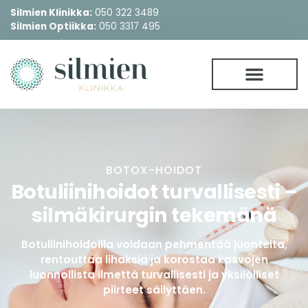
Silmien Klinikka:
050 322 3489
Silmien Optiikka:
050 3317 495
BOTOX-HOIDOT
Botuliinihoidot turvallisesti –
silmäkirurgin tekemänä
Botuliinihoidoilla voidaan pehmentää juonteita,
rentouttaa lihaksia ja korostaa kasvojen
luonnollista ilmettä turvallisesti ja yksilölliset
piirteet säilyttäen.