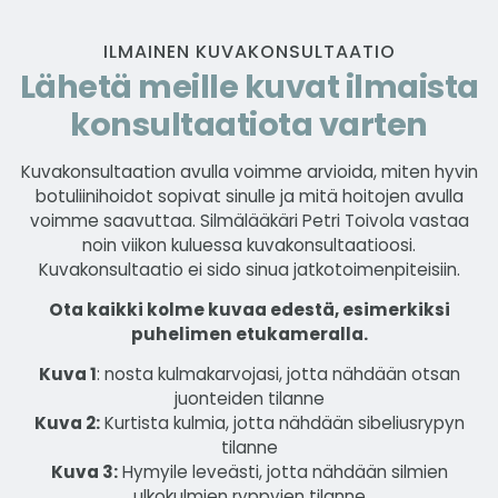
ILMAINEN KUVAKONSULTAATIO
Lähetä meille kuvat ilmaista
konsultaatiota varten
Kuvakonsultaation avulla voimme arvioida, miten hyvin
botuliinihoidot sopivat sinulle ja mitä hoitojen avulla
voimme saavuttaa. Silmälääkäri Petri Toivola vastaa
noin viikon kuluessa kuvakonsultaatioosi.
Kuvakonsultaatio ei sido sinua jatkotoimenpiteisiin.
Ota kaikki kolme kuvaa edestä, esimerkiksi
puhelimen etukameralla.
Kuva 1
: nosta kulmakarvojasi, jotta nähdään otsan
juonteiden tilanne
Kuva 2:
Kurtista kulmia, jotta nähdään sibeliusrypyn
tilanne
Kuva 3:
Hymyile leveästi, jotta nähdään silmien
ulkokulmien ryppyjen tilanne