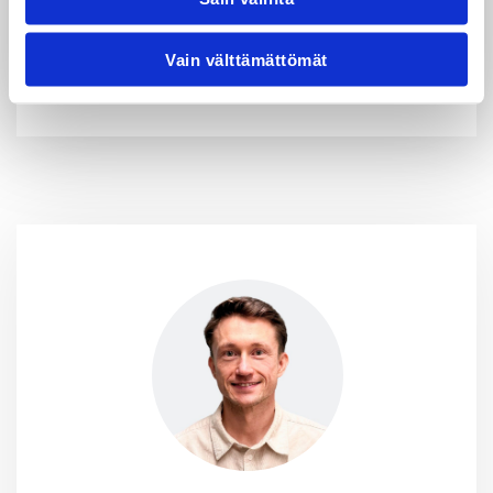
● Sivuvaikutukset ovat yleensä vähäisiä, kun hoito
tehdään ammattilaisen toimesta oikeilla
Vain välttämättömät
annoksilla.