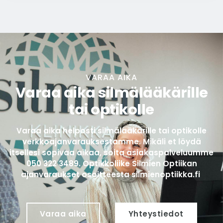
VARAA AIKA
Varaa aika silmälääkärille
tai optikolle
Varaa aika helposti silmälääkärille tai optikolle
verkkoajanvarauksestamme. Mikäli et löydä
itsellesi sopivaa aikaa, soita asiakaspalveluumme
050 322 3489
. Optikkoliike Silmien Optiikan
ajanvaraukset osoitteesta
silmienoptiikka.fi
Varaa aika
Yhteystiedot