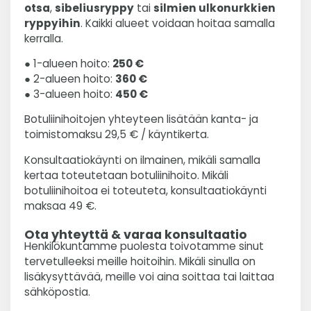
otsa
,
sibeliusryppy
tai
silmien ulkonurkkien
ryppyihin
. Kaikki alueet voidaan hoitaa samalla
kerralla.
● 1-alueen hoito:
250 €
● 2-alueen hoito:
360 €
● 3-alueen hoito:
450 €
Botuliinihoitojen yhteyteen lisätään kanta- ja
toimistomaksu 29,5 € / käyntikerta.
Konsultaatiokäynti on ilmainen, mikäli samalla
kertaa toteutetaan botuliinihoito. Mikäli
botuliinihoitoa ei toteuteta, konsultaatiokäynti
maksaa 49 €.
Ota yhteyttä & varaa konsultaatio
Henkilökuntamme puolesta toivotamme sinut
tervetulleeksi meille hoitoihin. Mikäli sinulla on
lisäkysyttävää, meille voi aina soittaa tai laittaa
sähköpostia.