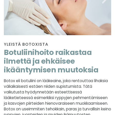
YLEISTÄ BOTOXISTA
Botuliinihoito raikastaa
ilmettä ja ehkäisee
ikääntymisen muutoksia
Botox eli botuliini on lääkeaine, joka rentouttaa lihaksia
väliaikaisesti estäen niiden supistumista. Tätä
vaikutusta hyödynnetään esteettisessä
lääketieteessä esimerkiksi ryppyjen pehmentämiseen
ja kasvojen piirteiden hienovaraiseen muokkaamiseen.
Botox on useimmiten tehokkain, paras ja turvallisin keino
ryppyjen, juonteiden ja muiden ikämuutosten