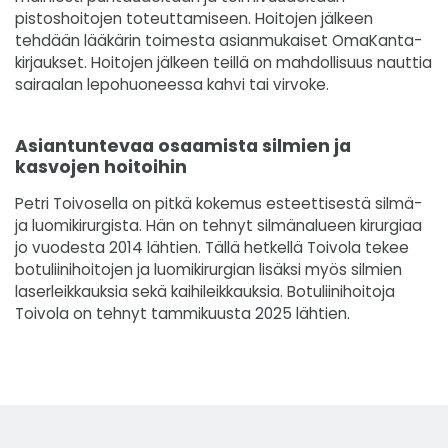
pistoshoitojen toteuttamiseen. Hoitojen jälkeen
tehdään lääkärin toimesta asianmukaiset OmaKanta-
kirjaukset. Hoitojen jälkeen teillä on mahdollisuus nauttia
sairaalan lepohuoneessa kahvi tai virvoke.
Asiantuntevaa osaamista silmien ja
kasvojen hoitoihin
Petri Toivosella on pitkä kokemus esteettisestä silmä-
ja luomikirurgista. Hän on tehnyt silmänalueen kirurgiaa
jo vuodesta 2014 lähtien. Tällä hetkellä Toivola tekee
botuliinihoitojen ja luomikirurgian lisäksi myös silmien
laserleikkauksia sekä kaihileikkauksia. Botuliinihoitoja
Toivola on tehnyt tammikuusta 2025 lähtien.