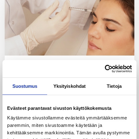
KENELLE HOITO SOPII?
Hoidon sopivuus ja
vasta-aiheet
Suostumus
Yksityiskohdat
Tietoja
Botuliinihoito voi olla sopiva ratkaisu, kun
tavoitteena on kirkastaa omaa ilmettä sekä
Evästeet parantavat sivuston käyttökokemusta
ehkäistä ja korjata ikääntymisestä johtuvia
muutoksia.
Käytämme sivustollamme evästeitä ymmärtääksemme
paremmin, miten sivustoamme käytetään ja
Ennen hoitoa arvioimme aina potilaan
kehittääksemme markkinointia. Tämän avulla pystymme
terveydentilan, lääkitykset ja toiveet