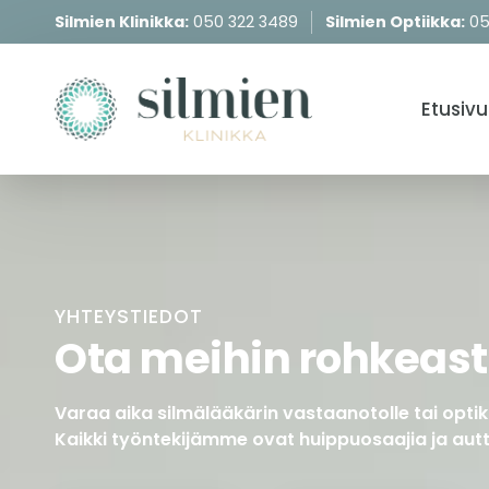
Silmien Klinikka:
050 322 3489
Silmien Optiikka:
05
Etusivu
YHTEYSTIEDOT
Ota meihin rohkeast
Varaa aika silmälääkärin vastaanotolle tai opti
Kaikki työntekijämme ovat huippuosaajia ja autt