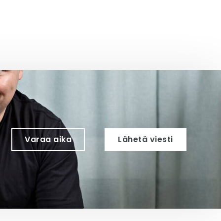
Varaa aika
Lähetä viesti