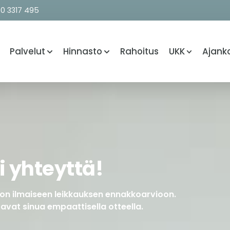
0 3317 495
Palvelut
Hinnasto
Rahoitus
UKK
Ajank
i yhteyttä!
kon ilmaiseen leikkauksen ennakkoarvioon.
avat sinua empaattisella otteella.