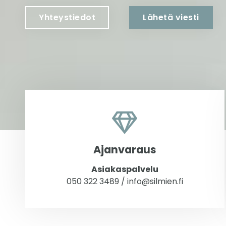
Yhteystiedot
Lähetä viesti
Ajanvaraus
Asiakaspalvelu
050 322 3489
/
info@silmien.fi