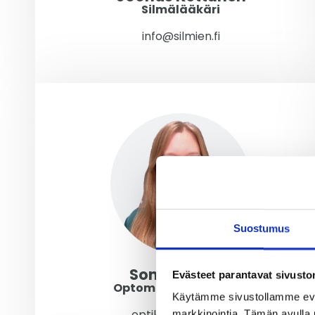
Silmälääkäri
info@silmien.fi
Suostumus
Sonja Rönkkö
Evästeet parantavat sivust
Optometristi / Optikko
Käytämme sivustollamme ev
optikko@silmien.fi
markkinointia. Tämän avulla 