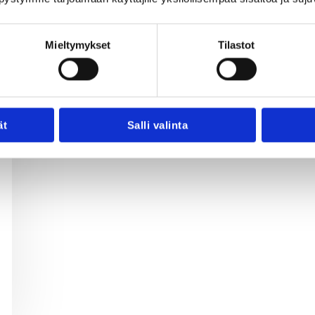
hilla.lomu@silmienoptiikka.fi
Mieltymykset
Tilastot
ät
Salli valinta