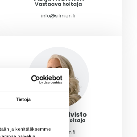
Vastaava hoitaja
info@silmien.fi
Tietoja
Susanna Koivisto
Vastaanottohoitaja
ään ja kehittääksemme
info@silmien.fi
uvampaa palvelua.