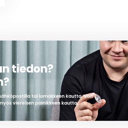
an tiedon?
n?
sähköpostilla tai lomakkeen kautta. Voit
myös viereisen painikkeen kautta.