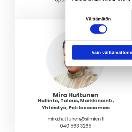
Suostumuksen
Välttämätön
valinta
Vain välttämättöm
Mira Huttunen
Hallinto, Talous, Markkinointi,
Yhteistyö, Potilasasiamies
mira.huttunen@silmien.fi
040 563 3265