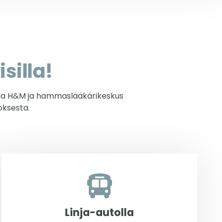
isilla!
ssa H&M ja hammaslääkärikeskus
oksesta.
Linja-autolla