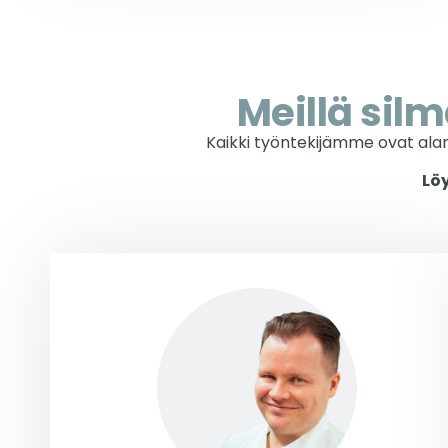
Meillä sil
Kaikki työntekijämme ovat alan
Löy