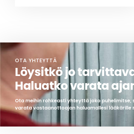
OTA YHTEYTTÄ
Löysitkö jo tarvittav
Haluatko varata aja
Ota meihin rohkeasti yhteyttä joko puhelimitse, 
varata vastaanottoajan haluamallesi lääkärille 