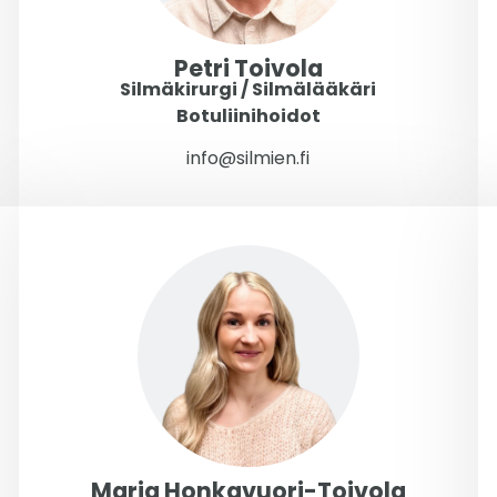
Petri Toivola
Silmäkirurgi / Silmälääkäri
Botuliinihoidot
info@silmien.fi
Maria Honkavuori-Toivola