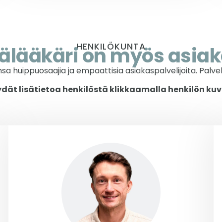
HENKILÖKUNTA
mälääkäri on myös asiak
sa huippuosaajia ja empaattisia asiakaspalvelijoita. Palv
dät lisätietoa henkilöstä klikkaamalla henkilön ku