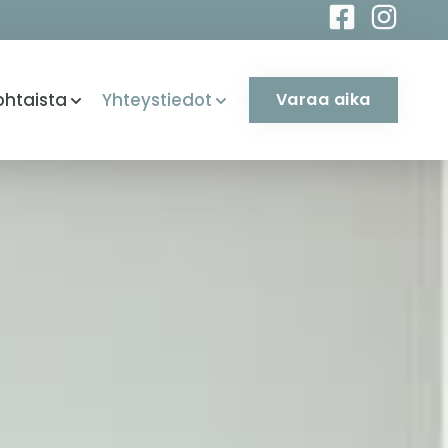
ohtaista
Yhteystiedot
Varaa aika