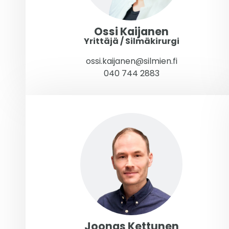
Ossi Kaijanen
Yrittäjä / Silmäkirurgi
ossi.kaijanen@silmien.fi
040 744 2883
Joonas Kettunen