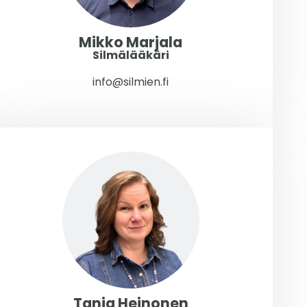
Mikko Marjala
Silmälääkäri
info@silmien.fi
Tanja Heinonen