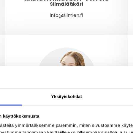
Silmälääkäri
info@silmien.fi
Yksityiskohdat
Hilla Lomu
on käyttökokemusta
Johtava optimetristi
ästeitä ymmärtääksemme paremmin, miten sivustoamme käytet
Silmien Optiikka
pystymme tarjoamaan käyttäjille yksilöllisempää sisältöä ja suj